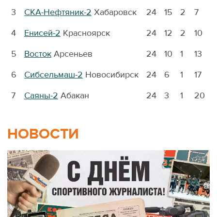
3
СКА-Нефтяник-2
Хабаровск
24
15
2
7
1
4
Енисей-2
Красноярск
24
12
2
10
1
5
Восток
Арсеньев
24
10
1
13
1
6
Сибсельмаш-2
Новосибирск
24
6
1
17
9
7
Саяны-2
Абакан
24
3
1
20
6
НОВОСТИ