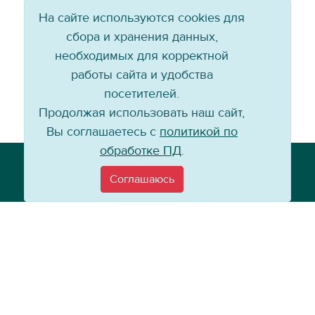
На сайте используются cookies для
сбора и хранения данных,
необходимых для корректной
работы сайта и удобства
посетителей.
Продолжая использовать наш сайт,
Вы соглашаетесь с
политикой по
обработке ПД
.
Телефон: +7 (3952) 79-57-90
Email:
info@baikal-energy.ru
Соглашаюсь
©
Хоккейный клуб «Байкал-Энергия», 2004–
2026
Перепечатка, повторное воспроизведение материалов сайта в каком
бы то ни было виде без ссылки на официальный сайт ХК «Байкал-
Энергия» не допускается.
Политика по работе с персональными данными
Информация для
покупателей