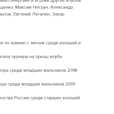
йкал-Энергии» и игроки других клубов
ащенко, Максим Негрун, Александр
ытов, Евгений Легалин, Захар
ии по хоккею с мячом среди юношей и
этапа турнира на призы клуба
атора среди младших мальчиков 2018
тора среди младших мальчиков 2019
нства России среди старших юношей