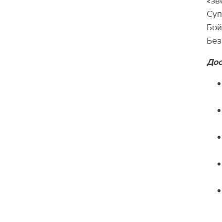
«зв
Суп
Бой
Без
Дос