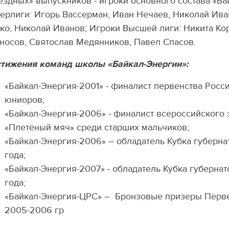
ездных» выпускников - игроки основного состава «Ба
ерлиги: Игорь Вассерман, Иван Нечаев, Николай Ив
ко, Николай Иванов; Игроки Высшей лиги: Никита Кор
носов, Святослав Медянников, Павел Спасов.
тижения команд школы «Байкал-Энергии»:
«Байкал-Энергия-2001» - финалист первенства Росс
юниоров;
«Байкал-Энергия-2006» - финалист всероссийского 
«Плетёный мяч» среди старших мальчиков;
«Байкал-Энергия-2006» – обладатель Кубка губерн
года;
«Байкал-Энергия-2007» - обладатель Кубка губерна
года;
«Байкал-Энергия-ЦРС» – Бронзовые призеры Перве
2005-2006 гр