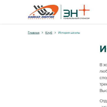
Главная
Клуб
История школы
И
В х
люб
спо
тре
Выс
Отд