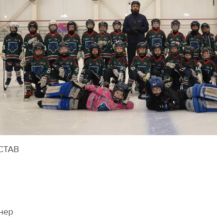
СТАВ
нер