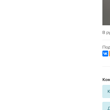
В р
Под
Ком
К
Д