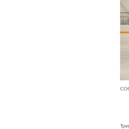
СО
Тре