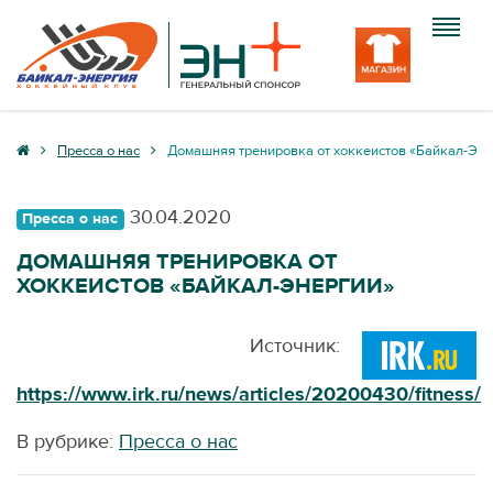
Клуб
Пресса о нас
Домашняя тренировка от хоккеистов «Байкал-Эн
Команда
30.04.2020
Пресса о нас
Болельщику
ДОМАШНЯЯ ТРЕНИРОВКА ОТ
ХОККЕИСТОВ «БАЙКАЛ-ЭНЕРГИИ»
Медиа
Вход
Источник:
https://www.irk.ru/news/articles/20200430/fitness/
В рубрике:
Пресса о нас