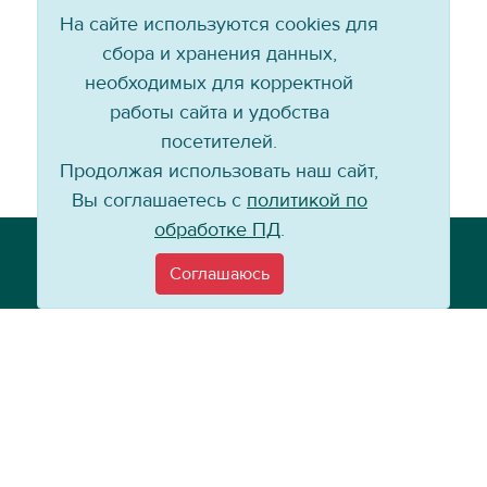
На сайте используются cookies для
сбора и хранения данных,
необходимых для корректной
работы сайта и удобства
посетителей.
Продолжая использовать наш сайт,
Вы соглашаетесь с
политикой по
обработке ПД
.
Телефон: +7 (3952) 79-57-90
Email:
info@baikal-energy.ru
Соглашаюсь
©
Хоккейный клуб «Байкал-Энергия», 2004–
2026
Перепечатка, повторное воспроизведение материалов сайта в каком
бы то ни было виде без ссылки на официальный сайт ХК «Байкал-
Энергия» не допускается.
Политика по работе с персональными данными
Информация для
покупателей