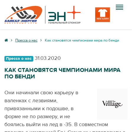
Клуб
Пресса о нас
Как становятся чемпионами мира по бенди
Команда
31.03.2020
Пресса о нас
Болельщику
КАК СТАНОВЯТСЯ ЧЕМПИОНАМИ МИРА
ПО БЕНДИ
Медиа
Вход
Они начинали свою карьеру в
валенках с лезвиями,
привязанными к подошве, в
форме не по размеру, и не
боялись выйти на лед в -35. В совместном