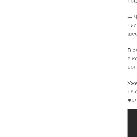
под
— Ч
чис
шес
В р
в к
воп
Уже
на 
же