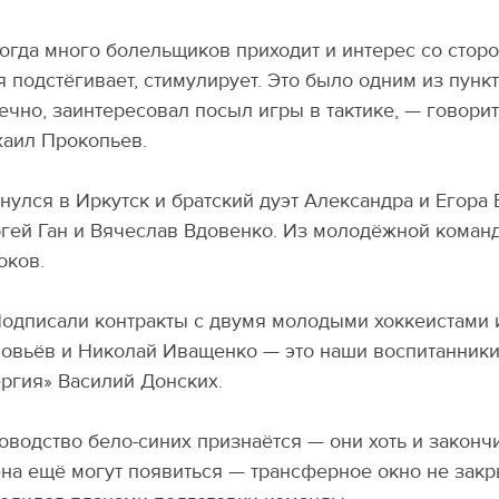
огда много болельщиков приходит и интерес со стор
я подстёгивает, стимулирует. Это было одним из пунк
ечно, заинтересовал посыл игры в тактике, — говори
аил Прокопьев.
нулся в Иркутск и братский дуэт Александра и Егора
гей Ган и Вячеслав Вдовенко. Из молодёжной команд
оков.
одписали контракты с двумя молодыми хоккеистами 
овьёв и Николай Иващенко — это наши воспитанники,
ргия» Василий Донских.
оводство бело-синих признаётся — они хоть и законч
на ещё могут появиться — трансферное окно не закр