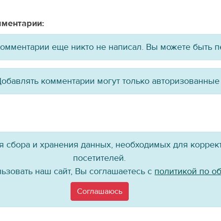
ментарии:
омментарии еще никто не написал. Вы можете быть 
обавлять комментарии могут только авторизованные
ля сбора и хранения данных, необходимых для коррект
посетителей.
ьзовать наш сайт, Вы соглашаетесь с
политикой по о
Присоединяйтесь к нам!
Соглашаюсь
©
Хоккейный клуб «Байкал-Энергия», 2004–
2026
материалов сайта в каком бы то ни было виде без ссылки на официальный 