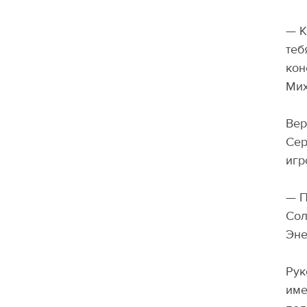
— К
теб
кон
Мих
Вер
Сер
игр
— П
Сол
Эне
Рук
име