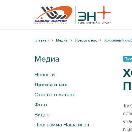
Главная
Медиа
Пресса о нас
Хоккейный клуб
Медиа
Пре
Х
Новости
П
Пресса о нас
Отчеты о матчах
Фото
Трё
сез
Видео
уча
Программа Наша игра
в и