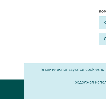
Ком
К
Д
На сайте используются cookies д
Продолжая испол
Телефон: +7 (3952) 79-57-90
Email:
info@baikal-energy.ru
Перепечатка, повторное воспроизведение 