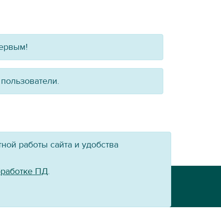
первым!
 пользователи.
ной работы сайта и удобства
бработке ПД
.
Powered by:
VT-CMF
сайт ХК «Байкал-Энергия» не допускается.