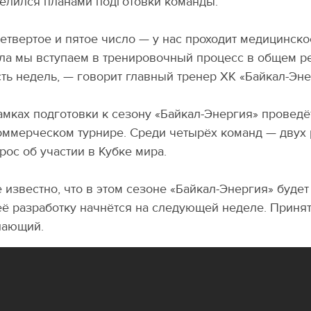
елился планами подготовки команды.
етвертое и пятое число — у нас проходит медицинско
ла мы вступаем в тренировочный процесс в общем ре
ть недель, — говорит главный тренер ХК «Байкал-Эн
амках подготовки к сезону
«
Байкал-Энергия» проведёт
оммерческом турнире. Среди четырёх команд — двух 
рос об участии в Кубке мира.
 известно, что в этом сезоне
«
Байкал-Энергия» будет
её разработку начнётся на следующей неделе. Приня
лающий.