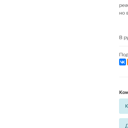
реа
но 
В р
Под
Ком
К
Д