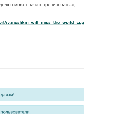
еделю сможет начать тренироваться,
.
sport/ivanushkin_will_miss_the_world_cup
первым!
 пользователи.