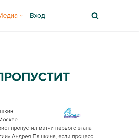
Медиа
Вход
ПРОПУСТИТ
ушкин
 Москве
еист пропустил матчи первого этапа
гии» Андрея Пашкина, если процесс