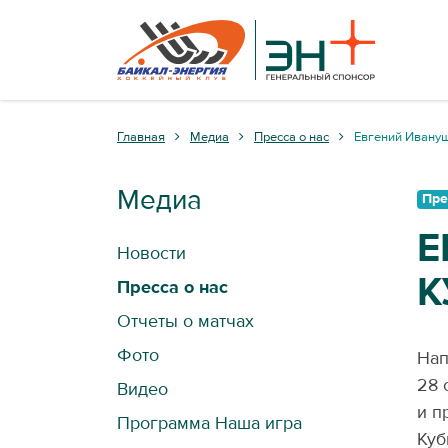
Главная
Медиа
Пресса о нас
Евгений Ивануш
Медиа
Пре
Е
Новости
К
Пресса о нас
Отчеты о матчах
Фото
Нап
28 
Видео
и п
Программа Наша игра
Куб