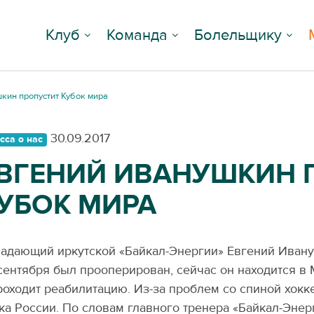
Клуб
Команда
Болельщику
кин пропустит Кубок мира
30.09.2017
сса о нас
ВГЕНИЙ ИВАНУШКИН 
УБОК МИРА
адающий иркутской
«
Байкал-Энергии» Евгений Иван
сентября был прооперирован, сейчас он находится в
роходит реабилитацию. Из-за проблем со спиной хокк
ка России. По словам главного тренера
«
Байкал-Энер