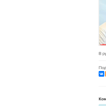
В р
Под
Ком