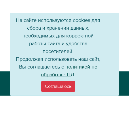
На сайте используются cookies для
сбора и хранения данных,
необходимых для корректной
работы сайта и удобства
посетителей.
Продолжая использовать наш сайт,
Вы соглашаетесь с
политикой по
обработке ПД
.
Телефон: +7 (3952) 79-57-90
Email:
info@baikal-energy.ru
Соглашаюсь
©
Хоккейный клуб «Байкал-Энергия», 2004–
2026
Перепечатка, повторное воспроизведение материалов сайта в каком
бы то ни было виде без ссылки на официальный сайт ХК «Байкал-