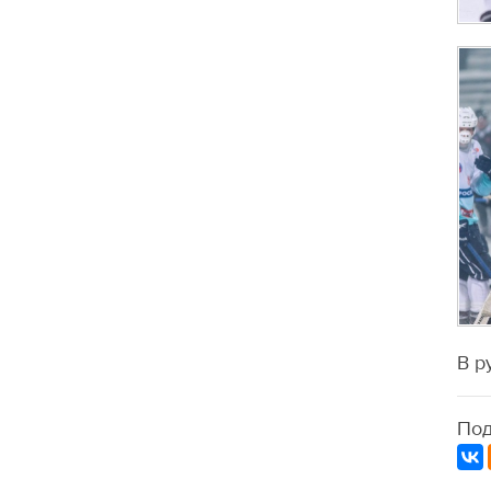
В р
Под