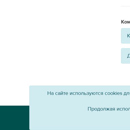
Ком
К
Д
На сайте используются cookies д
Продолжая испол
Телефон: +7 (3952) 79-57-90
Email:
info@baikal-energy.ru