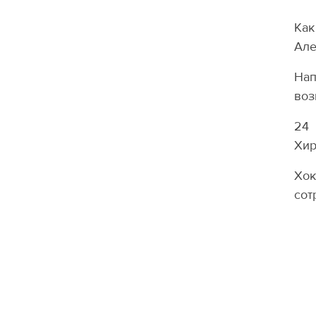
Ка
Але
Нап
воз
24 
Хир
Хо
сот