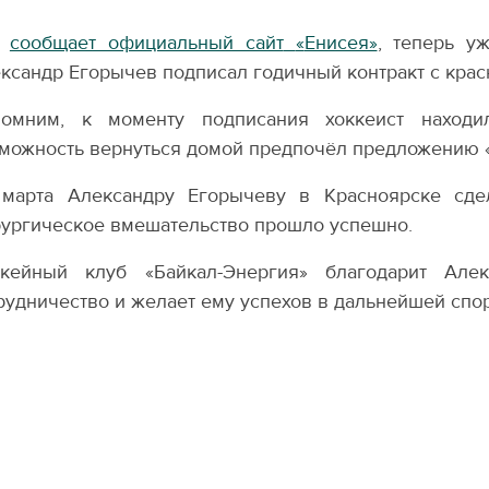
к
сообщает официальный сайт
«
Енисея»
, теперь у
ксандр Егорычев подписал годичный контракт с крас
омним, к моменту подписания хоккеист находи
можность вернуться домой предпочёл предложению
марта Александру Егорычеву в Красноярске сде
ургическое вмешательство прошло успешно.
ккейный клуб
«
Байкал-Энергия» благодарит Але
рудничество и желает ему успехов в дальнейшей спо