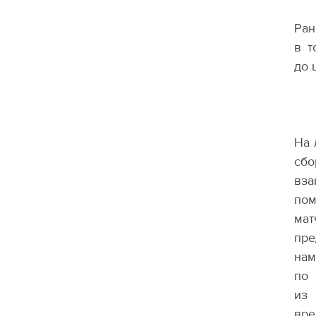
Ран
в т
до 
На 
сбо
вза
пом
мат
пре
нам
по 
из 
вр