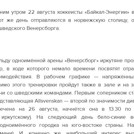
ним утром 22 августа хоккеисты
«
Байкал-Энергии» в
от же день отправляются в норвежскую столицу, о
шведского Венерсборга.
льду одноимённой арены
«
Венерсборг» иркутяне пр
р, в ходе которого немало времени посвятят отра
имодействия. В рабочем графике — напряжённы
имо этого тренировки пройдут также в зале и на 
чи со шведскими командами. Первым соперником ст
дставляющая Allsvenskan — второй по значимости ди
ечена на 26 августа, начнётся она в 13.30 по
иркутскому). На следующий день бело-синие в
одноимённого городка на юго-востоке страны. На
емени). И, конечно же, наибольший интерес вы