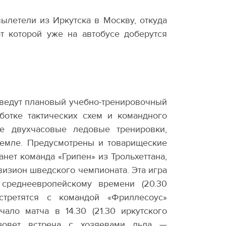
ылетели из Иркутска в Москву, откуда
т которой уже на автобусе доберутся
оведут плановый учебно-тренировочный
ботке тактических схем и командного
е двухчасовые ледовые тренировки,
земле. Предусмотрены и товарищеские
анет команда
«
Грипен» из Трольхеттана,
визион шведского чемпионата. Эта игра
 среднеевропейскому времени
(
20.30
стретятся с командой
«
Фриллесоус»
чало матча в 14.30
(
21.30 иркутского
зовет встреча с хозяевами льда —