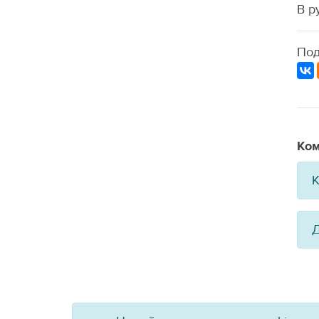
В р
Под
Ком
К
Д