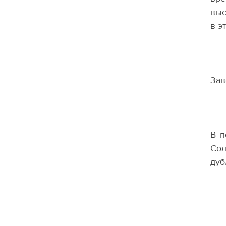
выс
в э
Зав
В п
Сол
дуб