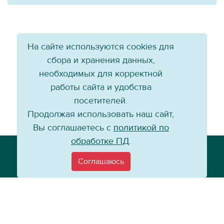
На сайте используются cookies для
сбора и хранения данных,
необходимых для корректной
работы сайта и удобства
посетителей.
Продолжая использовать наш сайт,
Вы соглашаетесь с
политикой по
обработке ПД
.
Телефон: +7 (3952) 79-57-90
Email:
info@baikal-energy.ru
Соглашаюсь
©
Хоккейный клуб «Байкал-Энергия», 2004–
2026
Перепечатка, повторное воспроизведение материалов сайта в каком