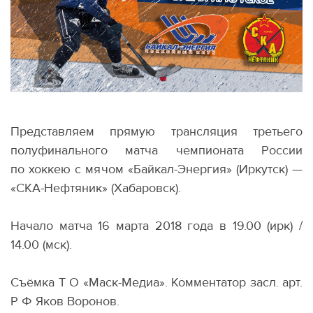
Представляем прямую трансляция третьего
полуфинального матча чемпионата России
по хоккею с мячом
«
Байкал-Энергия»
(
Иркутск) —
«СКА-Нефтяник»
(
Хабаровск).
Начало матча 16 марта 2018 года в 19.00
(
ирк) /
14.00
(
мск).
Съёмка Т О
«Маск-Медиа». Комментатор засл. арт.
Р Ф Яков
Воронов.