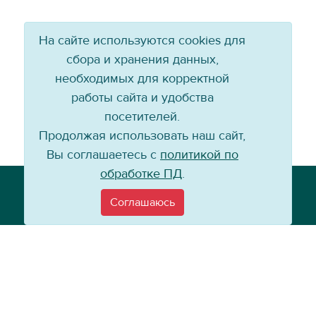
На сайте используются cookies для
сбора и хранения данных,
необходимых для корректной
работы сайта и удобства
посетителей.
Продолжая использовать наш сайт,
Вы соглашаетесь с
политикой по
обработке ПД
.
Телефон: +7 (3952) 79-57-90
Email:
info@baikal-energy.ru
Соглашаюсь
©
Хоккейный клуб «Байкал-Энергия», 2004–
2026
Перепечатка, повторное воспроизведение материалов сайта в каком
бы то ни было виде без ссылки на официальный сайт ХК «Байкал-
Энергия» не допускается.