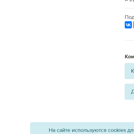
Под
Ком
К
Д
На сайте используются cookies д