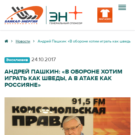
Клуб
Новости
Андрей Пашкин: «В обороне хотим играть как шведы, а
Команда
24.10.2017
Эксклюзив
Болельщику
АНДРЕЙ ПАШКИН: «В ОБОРОНЕ ХОТИМ
ИГРАТЬ КАК ШВЕДЫ, А В АТАКЕ КАК
Медиа
РОССИЯНЕ»
Вход