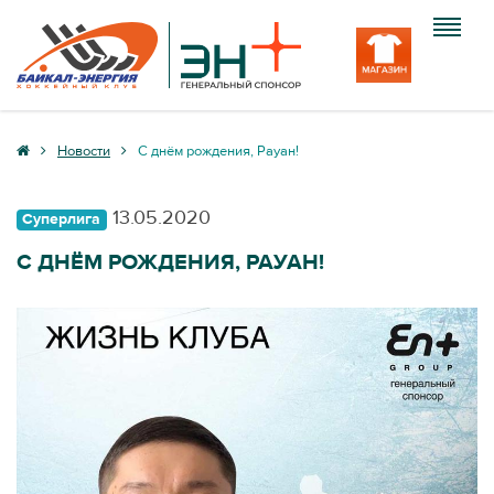
Клуб
Новости
C днём рождения, Рауан!
Команда
13.05.2020
Суперлига
Болельщику
C ДНЁМ РОЖДЕНИЯ, РАУАН!
Медиа
Вход