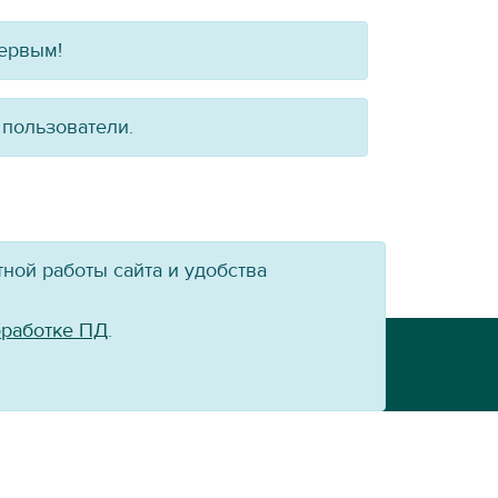
первым!
 пользователи.
ной работы сайта и удобства
бработке ПД
.
Powered by:
VT-CMF
сайт ХК «Байкал-Энергия» не допускается.
й