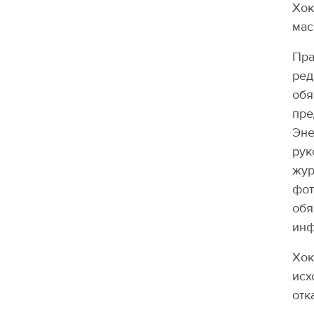
Хок
мас
Пра
ред
обя
пре
Эне
рук
жур
фот
обя
инф
Хок
исх
отк