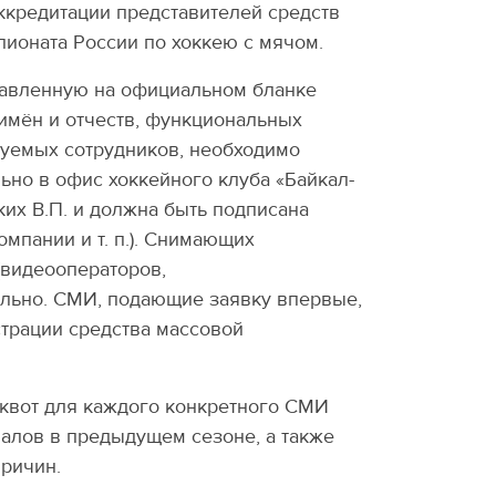
ккредитации представителей средств
ионата России по хоккею с мячом.
ставленную на официальном бланке
имён и отчеств, функциональных
уемых сотрудников, необходимо
но в офис хоккейного клуба «Байкал-
их В.П.
и должна быть подписана
компании
и т. п.
). Снимающих
(видеооператоров,
ельно. СМИ, подающие заявку впервые,
страции средства массовой
 квот для каждого конкретного СМИ
алов в предыдущем сезоне, а также
причин.