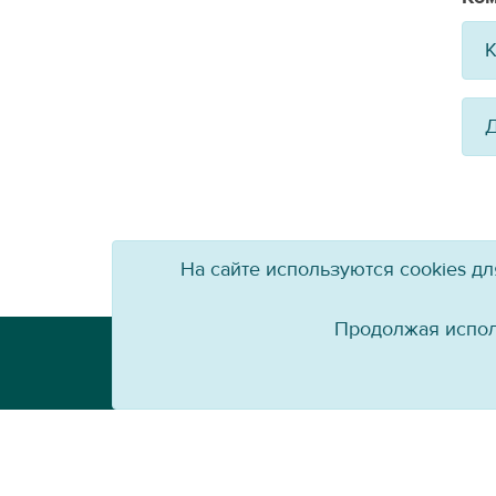
К
Д
На сайте используются cookies д
Продолжая испол
Телефон: +7 (3952) 79-57-90
Email:
info@baikal-energy.ru
Перепечатка, повторное воспроизведение 