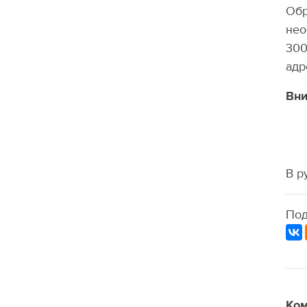
Обр
нео
300
ад
Вни
В р
Под
Ком