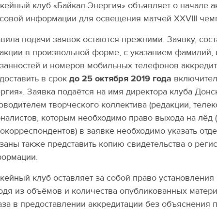
кейный клуб «Байкал-Энергия» объявляет о начале а
совой информации для освещения матчей XXVIII чемп
вила подачи заявок остаются прежними. Заявку, со
акции в произвольной форме, с указанием фамилий, 
занностей и номеров мобильных телефонов аккредит
доставить в срок
до 25 октября 2019 года
включитель
ргия». Заявка подаётся на имя директора клуба
Донск
оводителем творческого коллектива (редакции, теле
налистов, которым необходимо право выхода на лёд 
окорреспондентов) в заявке необходимо указать отд
заны также представить копию свидетельства о реги
ормации.
кейный клуб оставляет за собой право установления
одя из объёмов и количества опубликованных матери
аза в предоставлении аккредитации без объяснения 