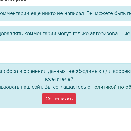
омментарии еще никто не написал. Вы можете быть 
обавлять комментарии могут только авторизованные
ля сбора и хранения данных, необходимых для коррект
посетителей.
ьзовать наш сайт, Вы соглашаетесь с
политикой по о
Присоединяйтесь к нам!
Соглашаюсь
©
Хоккейный клуб «Байкал-Энергия», 2004–
2026
материалов сайта в каком бы то ни было виде без ссылки на официальный 
Политика по работе с персональными данными
Информация для покупателе