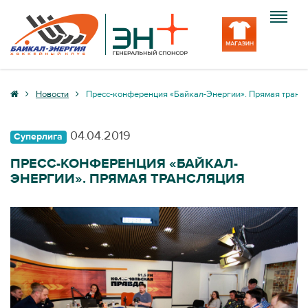
Клуб
Новости
Пресс-конференция «Байкал-Энергии». Прямая транс
Команда
04.04.2019
Суперлига
Болельщику
ПРЕСС-КОНФЕРЕНЦИЯ «БАЙКАЛ-
ЭНЕРГИИ». ПРЯМАЯ ТРАНСЛЯЦИЯ
Медиа
Вход