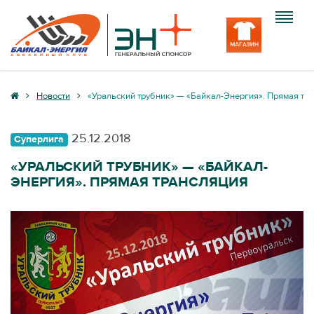
Клуб
Новости
«Уральский трубник» — «Байкал-Энергия». Прямая тр
Команда
25.12.2018
Суперлига
Болельщику
«УРАЛЬСКИЙ ТРУБНИК» — «БАЙКАЛ-
ЭНЕРГИЯ». ПРЯМАЯ ТРАНСЛЯЦИЯ
Медиа
Вход