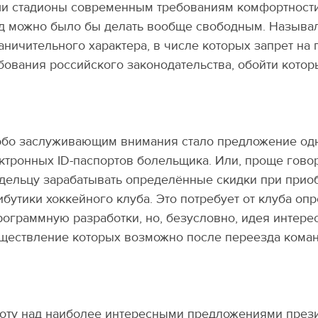
и стадионы современным требованиям комфортности 
д можно было бы делать вообще свободным. Называл
аничительного характера, в числе которых запрет на 
бования российского законодательства, обойти котор
бо заслуживающим внимания стало предложение одн
ктронных ID-паспортов болельщика. Или, проще гово
дельцу зарабатывать определённые скидки при прио
ибутики хоккейного клуба. Это потребует от клуба о
рограммную разработки, но, безусловно, идея интерес
ществление которых возможно после переезда коман
оту над наиболее интересными предложениями прези