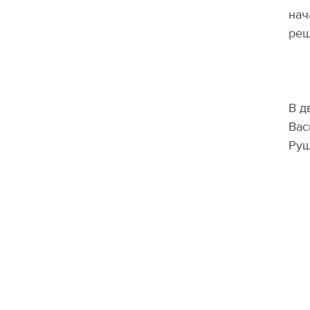
нач
реш
В д
Вас
Руш