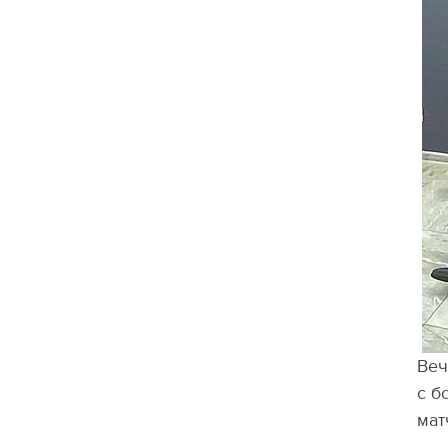
Веч
с б
мат