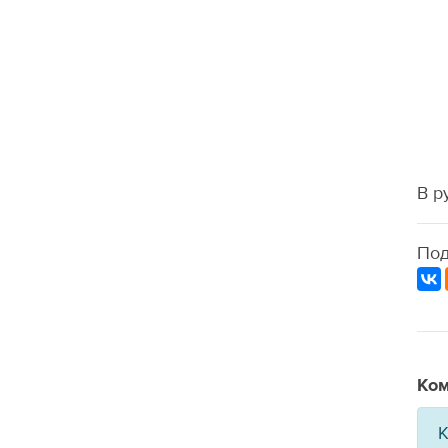
В р
Под
Ком
К