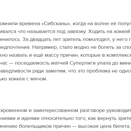
омнили времена
«
Сибсканы», когда на волне её попу
ивался что называется под завязку. Ходить на хоккей
енилось. За двадцать лет зритель помолодел, у него
редпочтения. Например, стало модно не болеть за спо
но назвать и ещё массу причин, которые в комплексе
час — посещаемость матчей Суперлиги упала до мини
аведливости ради заметим, что это проблема не одно
ько хоккея с мячом.
ткровенном и заинтересованном разговоре руководи
ниями и идеями относительно того, как вернуть зрите
мнению болельщиков причин — высокая цена билета, 