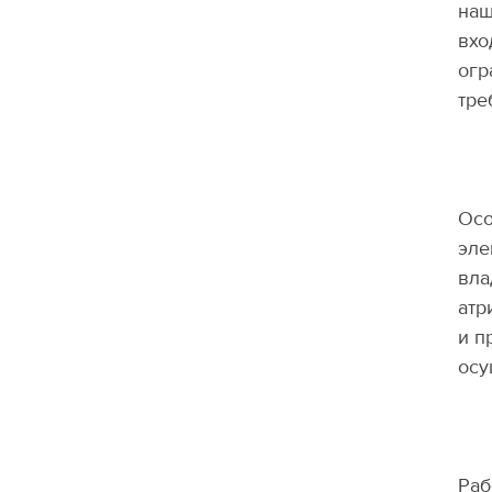
наш
вхо
огр
тре
Осо
эле
вла
атр
и п
осу
Раб