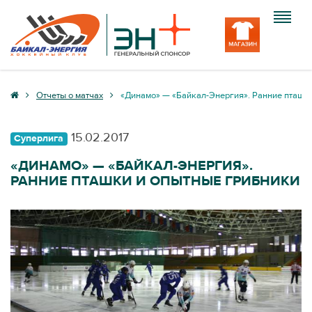
Клуб
Отчеты о матчах
«Динамо» — «Байкал-Энергия». Ранние пташк
Команда
15.02.2017
Суперлига
Болельщику
«ДИНАМО» — «БАЙКАЛ-ЭНЕРГИЯ».
РАННИЕ ПТАШКИ И ОПЫТНЫЕ ГРИБНИКИ
Медиа
Вход