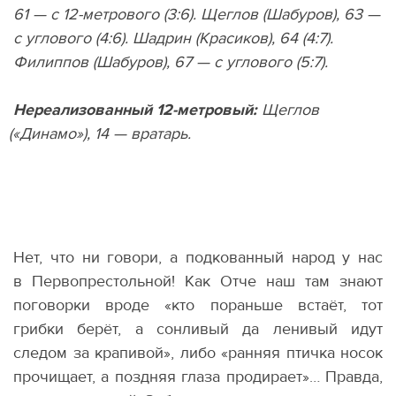
61 — с 12-метрового
(
3:6). Щеглов
(
Шабуров), 63 —
с углового
(
4:6). Шадрин
(
Красиков), 64
(
4:7).
Филиппов
(
Шабуров), 67 — с углового
(
5:7).
Нереализованный 12-метровый:
Щеглов
(
«Динамо»), 14 — вратарь.
Нет, что ни говори, а подкованный народ у нас
в Первопрестольной! Как Отче наш там знают
поговорки вроде
«
кто пораньше встаёт, тот
грибки берёт, а сонливый да ленивый идут
следом за крапивой», либо
«
ранняя птичка носок
прочищает, а поздняя глаза продирает»… Правда,