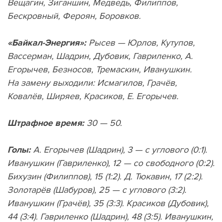
Вещагин, Зиганшин, Медведь, Филиппов,
Бескровный, Фероян, Боровков.
«Байкал-Энергия»:
Рысев — Юрлов, Кутупов,
Вассерман, Шадрин, Дубовик, Гавриленко, А.
Егорычев, Безносов, Тремаскин, Иванушкин.
На замену выходили: Исмагилов, Грачёв,
Ковалёв, Ширяев, Красиков, Е. Егорычев.
Штрафное время:
30 — 50.
Голы:
А. Егорычев
(
Шадрин), 3 — с углового
(
0:1).
Иванушкин
(
Гавриленко), 12 — со свободного
(
0:2).
Бихузин
(
Филиппов), 15
(
1:2). Д. Тюкавин, 17
(
2:2).
Золотарёв
(
Шабуров), 25 — с углового
(
3:2).
Иванушкин
(
Грачёв), 35
(
3:3). Красиков
(
Дубовик),
44
(
3:4). Гавриленко
(
Шадрин), 48
(
3:5). Иванушкин,