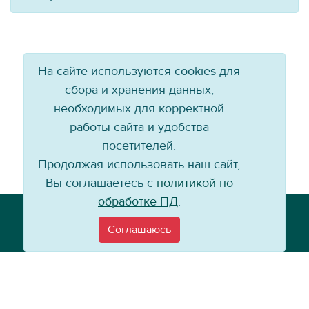
На сайте используются cookies для
сбора и хранения данных,
необходимых для корректной
работы сайта и удобства
посетителей.
Продолжая использовать наш сайт,
Вы соглашаетесь с
политикой по
обработке ПД
.
Телефон: +7 (3952) 79-57-90
Email:
info@baikal-energy.ru
Соглашаюсь
©
Хоккейный клуб «Байкал-Энергия», 2004–
2026
Перепечатка, повторное воспроизведение материалов сайта в каком