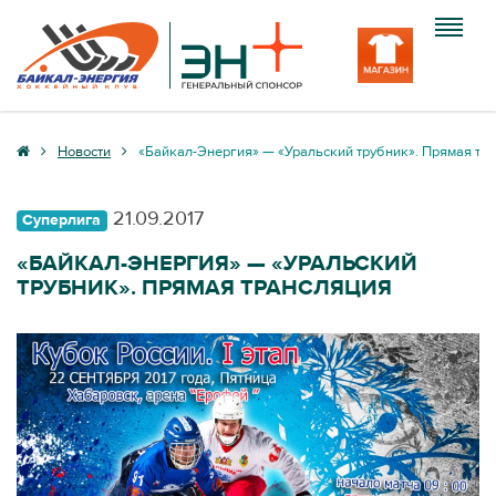
Клуб
Новости
«Байкал-Энергия» — «Уральский трубник». Прямая тр
Команда
21.09.2017
Суперлига
Болельщику
«БАЙКАЛ-ЭНЕРГИЯ» — «УРАЛЬСКИЙ
ТРУБНИК». ПРЯМАЯ ТРАНСЛЯЦИЯ
Медиа
Вход