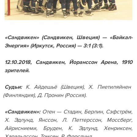
«Сандвикен»
(
Сандвикен, Швеция) — «Байкал-
Энергия»
(
Иркутск, Россия) — 3:1
(
3:1).
12.10.2018, Сандвикен, Йоранссон Арена, 1910
зрителей.
Судьи:
К. Айдешьё
(
Швеция), Х. Пиетиляйнен
(
Финляндия), Д. Пронин
(
Россия).
«Сандвикен»:
Отен — Стадин, Берлин, Сэфстрём,
Х. Эдлунд, Янссон, Л. Петтерссон, Моссберг,
Айрисниеми, Бруден, К. Эдлунд, Хенриксен,
Харальдссон, Томсен, Р. Форслунд.