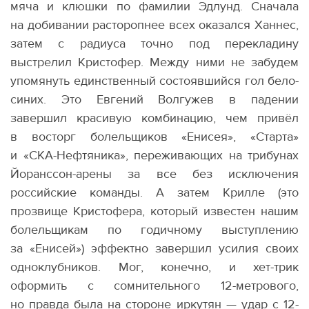
мяча и клюшки по фамилии Эдлунд. Сначала
на добивании расторопнее всех оказался Ханнес,
затем с радиуса точно под перекладину
выстрелил Кристофер. Между ними не забудем
упомянуть единственный состоявшийся гол бело-
синих. Это Евгений Волгужев в падении
завершил красивую комбинацию, чем привёл
в восторг болельщиков
«
Енисея», «Старта»
и «СКА-Нефтяника», переживающих на трибунах
Йоранссон-арены за все без исключения
российские команды. А затем Крилле
(
это
прозвище Кристофера, который известен нашим
болельщикам по годичному выступлению
за «Енисей») эффектно завершил усилия своих
одноклубников. Мог, конечно, и хет-трик
оформить с сомнительного 12-метрового,
но правда была на стороне иркутян — удар с 12-