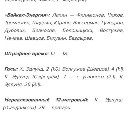
«Байкал-Энергия»:
Лапин — Филимонов, Чижов,
Тремаскин, Шадрин, Юрлов, Вассерман, Цыцаров,
Дубовик, Безносов, Белошицкий, Волгужев,
Нечаев, Шевцов, Бихузин, Баздырев.
Штрафное время:
12 — 18.
Голы:
Х. Эдлунд, 2
(
1:0). Волгужев
(
Шевцов), 4
(
1:1).
К. Эдлунд
(
Сэфстрём), 7 — с углового
(
2:1). К.
Эдлунд, 26
(
3:1).
Нереализованный 12-метровый:
К. Эдлунд
(
«Сандвикен»), 29 — вратарь.