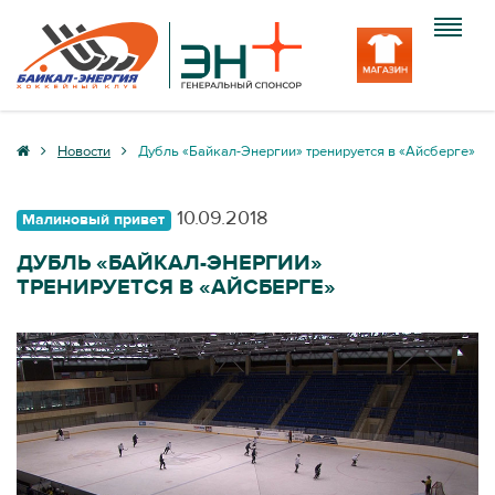
Клуб
Новости
Дубль «Байкал-Энергии» тренируется в «Айсберге»
Команда
10.09.2018
Малиновый привет
Болельщику
ДУБЛЬ «БАЙКАЛ-ЭНЕРГИИ»
ТРЕНИРУЕТСЯ В «АЙСБЕРГЕ»
Медиа
Вход