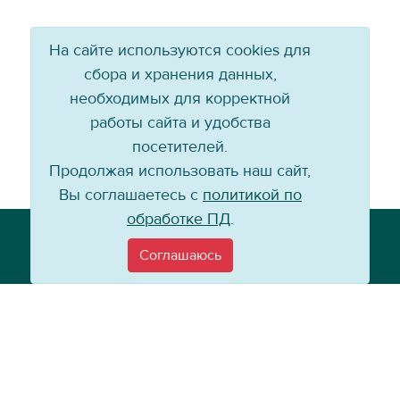
На сайте используются cookies для
сбора и хранения данных,
необходимых для корректной
работы сайта и удобства
посетителей.
Продолжая использовать наш сайт,
Вы соглашаетесь с
политикой по
обработке ПД
.
Телефон: +7 (3952) 79-57-90
Email:
info@baikal-energy.ru
Соглашаюсь
©
Хоккейный клуб «Байкал-Энергия», 2004–
2026
Перепечатка, повторное воспроизведение материалов сайта в каком
бы то ни было виде без ссылки на официальный сайт ХК «Байкал-
Энергия» не допускается.