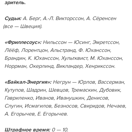
зритель.
Судьи:
А. Берг, А.-Л. Викторссон, А. Сёренсен
(
все — Швеция).
«Фриллесоус»:
Нильссон — Юсинг, Эмретссон,
Лёёф, Лорентцон, Альстранд, Ф. Юханссон,
Брандин, К. Юханссон, Хультквист, М. Юханссон,
Норрман, Окерлинд, Викландер, Хенрикссон.
«Байкал-Энергия»:
Негрун — Юрлов, Вассерман,
Кутупов, Шадрин, Шевцов, Тремаскин, Дубовик,
Гавриленко, Иванов, Иванушкин, Денисов,
Слугин, Исмагилов, Безносов, Свиридов, Нечаев,
А. Егорычев, Е. Егорычев.
Штрафное время:
0 — 10.