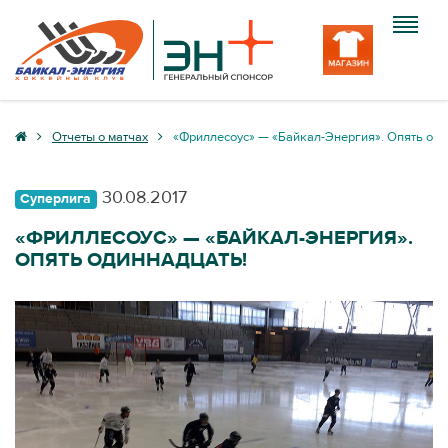
Клуб
Отчеты о матчах
«Фриллесоус» — «Байкал-Энергия». Опять оди
Команда
30.08.2017
Суперлига
Болельщику
«ФРИЛЛЕСОУС» — «БАЙКАЛ-ЭНЕРГИЯ».
ОПЯТЬ ОДИННАДЦАТЬ!
Медиа
Вход