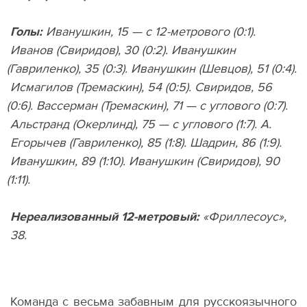
Голы:
Иванушкин, 15 — с 12-метрового
(
0:1).
Иванов
(
Свиридов), 30
(
0:2). Иванушкин
(
Гавриленко), 35
(
0:3). Иванушкин
(
Шевцов), 51
(
0:4).
Исмагилов
(
Тремаскин), 54
(
0:5). Свиридов, 56
(
0:6). Вассерман
(
Тремаскин), 71 — с углового
(
0:7).
Альстранд
(
Окерлинд), 75 — с углового
(
1:7). А.
Егорычев
(
Гавриленко), 85
(
1:8). Шадрин, 86
(
1:9).
Иванушкин, 89
(
1:10). Иванушкин
(
Свиридов), 90
(
1:11).
Нереализованный 12-метровый:
«Фриллесоус»,
38.
Команда с весьма забавным для русскоязычного