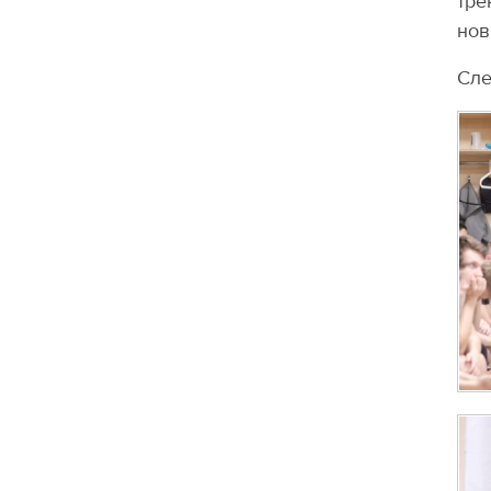
тре
нов
Сле