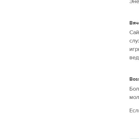
Эне
Вяч
Сай
слу
игр
вед
Bos
Бол
мол
Есл