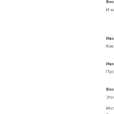
Bos
И к
Ива
Как
Ива
Про
Bos
Это
Инт