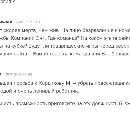
ргия.?
еслав
27.07.2023 03:42
т скорее мертв, чем жив. На лицо безразличие к ком
жбы Компании Эн+. Где команда? На каком этапе сейч
ы на кубке? Будут ли товарищеские игры перед сезон
ущим сайта – Вам интересна команда или Вас больше
s
28.07.2023 00:42
ьшая просьба к Хардикову М. – убрать пресс-аташе
одой и очень ленивый работник.
и есть возможность пригласите на эту должность Б. 