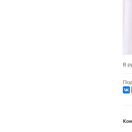
В р
Под
Ком