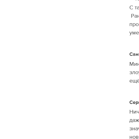
С т
Ран
про
уме
Сан
Мин
зло
ещё
Сер
Нич
даж
зна
нов