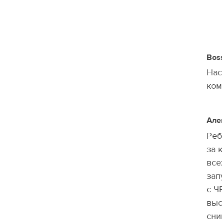
Bos
Нас
ком
Але
Реб
за 
все
зап
с Ч
выс
сни