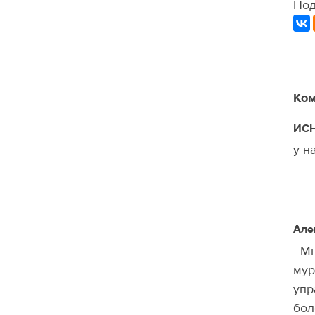
Под
Ком
ИС
у н
Але
Мы 
мур
упр
бол