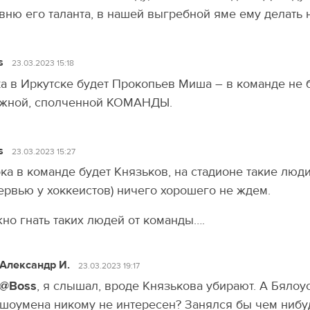
вню его таланта, в нашей выгребной яме ему делать 
s
23.03.2023 15:18
а в Иркутске будет Прокопьев Миша – в команде не б
жной, сполченной КОМАНДЫ.
s
23.03.2023 15:27
ка в команде будет Князьков, на стадионе такие люди
ервью у хоккеистов) ничего хорошего не ждем.
но гнать таких людей от команды….
Александр И.
23.03.2023 19:17
@Boss
, я слышал, вроде Князькова убирают. А Бялоус
шоумена никому не интересен? Занялся бы чем нибуд