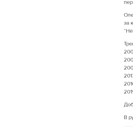
пер
Оле
за 
“Нё
Тре
200
200
200
201
201
201
Доб
В р