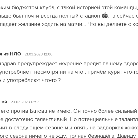
аким бюджетом клуба, с такой историей этой команды
ьше был почти всегда полный стадион 🏟, а сейчас 
падает желание ходить на матчи… Что вы делаете с 
.
я из НЛО
21.03.2023 12:06
здрав предупреждает «курение вредит вашему здоро
употребляет несмотря ни на что , причём курят что-
 и употребляют что-то ?
гей
23.03.2023 12:53
его против Батова не имею. Он точно более сильный
е достаточно талантливый. Но потенциальные талантл
чит в следующем сезоне мы опять на задворках хоккея
ого сезона ничего не жду, полная безнадёга. Давид