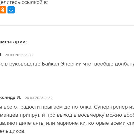
елитесь ссылкой в:
ментарии:
Н
20.03.2023 21:08
ас в руководстве Байкал Энергии что вообще долбан
ксандр И.
20.03.2023 21:32
все от радости прыгаем до потолка. Супер-тренер и
манцев припрут, и про выход в восьмёрку можно вооб
авляют дилетанты или марионетки, которые всеми сп
ельщиков.