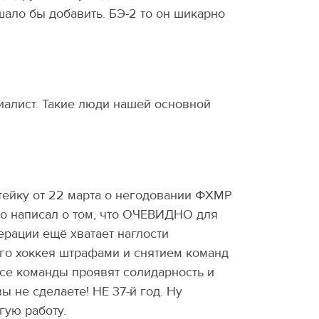
шало бы добавить. БЭ-2 то он шикарно
иалист. Такие люди нашей основной
атейку от 22 марта о негодовании ФХМР
ло написал о том, что ОЧЕВИДНО для
рации ещё хватает наглости
ого хоккея штрафами и снятием команд
 все команды проявят солидарность и
 не сделаете! НЕ 37-й год. Ну
гую работу.