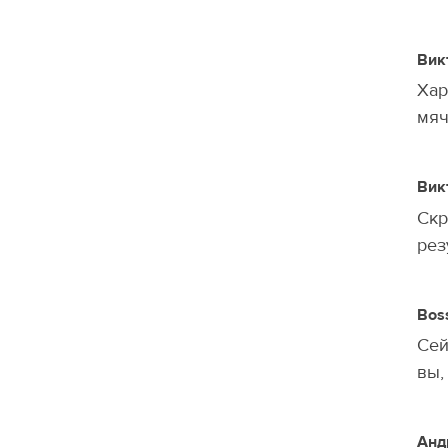
Вик
Хар
мяч
Вик
Скр
рез
Bos
Сей
вы,
Анд