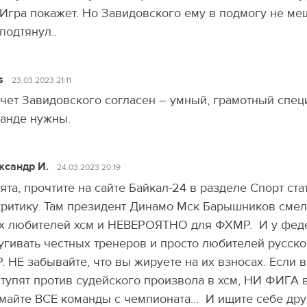
Игра покажет. Но Завидовского ему в подмогу не ме
подтянул..
s
23.03.2023 21:11
чет Завидовского согласен – умный, грамотный спец
анде нужны.
ксандр И.
24.03.2023 20:19
ята, прочтите на сайте Байкал-24 в разделе Спорт ст
критику. Там президент Динамо Мск Барышников сме
х любителей хсм и НЕВЕРОЯТНО для ФХМР. И у феде
угивать честных тренеров и просто любителей русск
Р. НЕ забывайте, что вы жируете на их взносах. Если
тупят против судейского произвола в хсм, НИ ФИГА вы
майте ВСЕ команды с чемпионата… И ищите себе дру