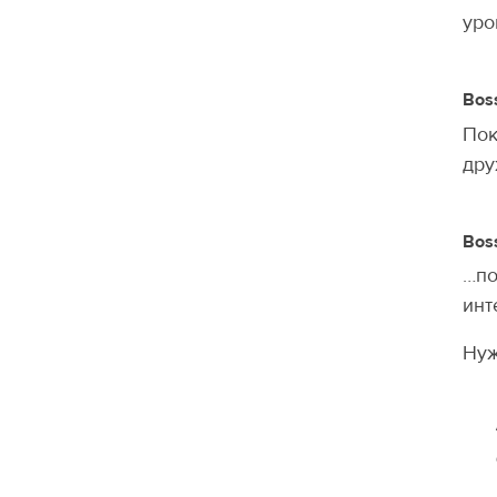
уро
Bos
Пок
дру
Bos
…по
инт
Нуж