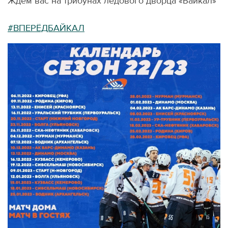
Ждем вас на трибунах ледового дворца «Байкал»
#ВПЕРЁДБАЙКАЛ