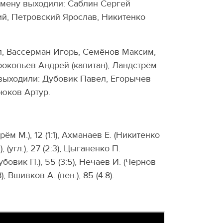
амену выходили: Саблин Сергей
ий, Петровский Ярослав, Никитенко
, Вассерман Игорь, Семёнов Максим,
окопьев Андрей (капитан), Ландстрём
 выходили: Дубовик Павел, Егорычев
рюков Артур.
рём М.), 12 (1:1), Ахманаев Е. (Никитенко
, (угл.), 27 (2:3), Цыганенко П.
Дубовик П.), 55 (3:5), Нечаев И. (Чернов
8), Вшивков А. (пен.), 85 (4:8).