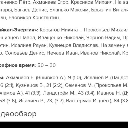
аненко Пётр, Ахманаев Егор, Красиков Михаил. На з
атарь), Багаев Денис, Бланько Максим, Брызгин Витал
ан, Еловиков Константин.
айкал-Энергия»:
Корытов Никита – Прокопьев Михаил
шивцев Павел, Иващенко Николай, Чернов Вадим, Пр
тин, Исалиев Рауан, Кузнецов Владислав. На замену
р, Соловьёв Денис, Нечаев Иван, Иванов Николай, К
рафное время:
50 – 30
ы:
Ахманаев Е. (Вшивков А.), 9 (1:0), Исалиев Р. (Ландст
 16 (2:1), Кузнецов В., 21 (2:2), Семёнов М. (Прокопьев М.)
рламов А.), 41 (3:3), Ландстрём М., 43 (3:4), Иванов Н. (
 58 (3:6), Исалиев Р., 73, (3:7), Вассерман И. (пен.), 84 (3:
идеообзор