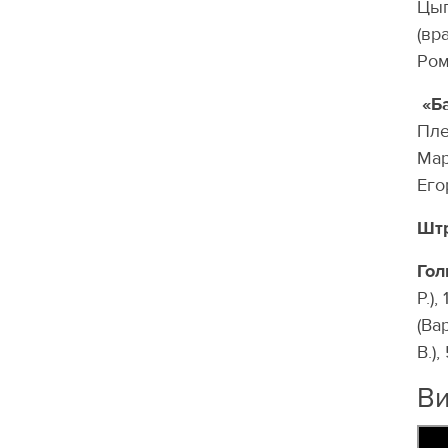
Цыг
(вр
Ром
«Б
Пле
Мар
Его
Шт
Гол
Р.),
(Ва
В.),
В