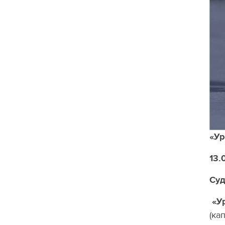
«Ур
13.
Суд
«У
(ка