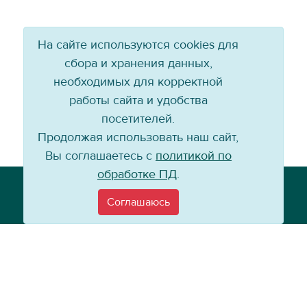
На сайте используются cookies для
сбора и хранения данных,
необходимых для корректной
работы сайта и удобства
посетителей.
Продолжая использовать наш сайт,
Вы соглашаетесь с
политикой по
обработке ПД
.
Телефон: +7 (3952) 79-57-90
Email:
info@baikal-energy.ru
Соглашаюсь
©
Хоккейный клуб «Байкал-Энергия», 2004–
2026
Перепечатка, повторное воспроизведение материалов сайта в каком
бы то ни было виде без ссылки на официальный сайт ХК «Байкал-
Энергия» не допускается.