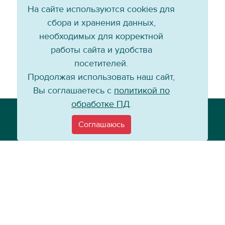
На сайте используются cookies для
сбора и хранения данных,
необходимых для корректной
работы сайта и удобства
посетителей.
Продолжая использовать наш сайт,
Вы соглашаетесь с
политикой по
обработке ПД
.
Телефон: +7 (3952) 79-57-90
Email:
info@baikal-energy.ru
Соглашаюсь
©
Хоккейный клуб «Байкал-Энергия», 2004–
2026
Перепечатка, повторное воспроизведение материалов сайта в каком
бы то ни было виде без ссылки на официальный сайт ХК «Байкал-
Энергия» не допускается.
Политика по работе с персональными данными
Информация для
покупателей