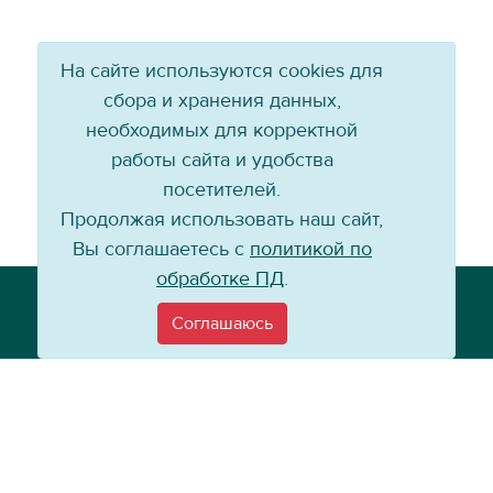
На сайте используются cookies для
сбора и хранения данных,
необходимых для корректной
работы сайта и удобства
посетителей.
Продолжая использовать наш сайт,
Вы соглашаетесь с
политикой по
обработке ПД
.
Телефон: +7 (3952) 79-57-90
Email:
info@baikal-energy.ru
Соглашаюсь
©
Хоккейный клуб «Байкал-Энергия», 2004–
2026
Перепечатка, повторное воспроизведение материалов сайта в каком
бы то ни было виде без ссылки на официальный сайт ХК «Байкал-
Энергия» не допускается.