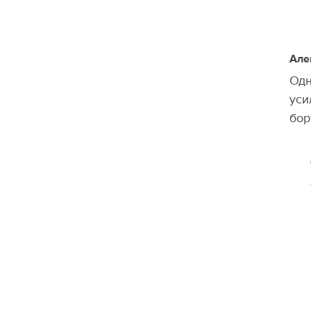
Але
Одн
уси
бор