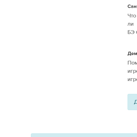
Сан
Что
ли 
БЭ 
Дем
Пом
игр
игр
Д