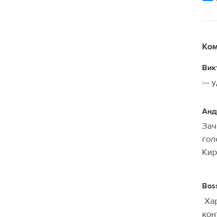
Ком
Вик
---
Анд
Зач
гол
Кир
Bos
Хар
кон