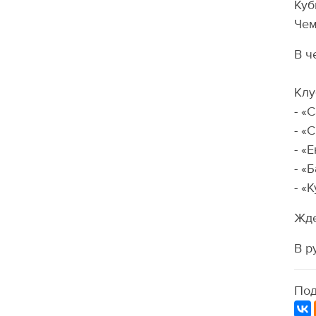
Куб
Чем
В ч
Клу
- «
- «
- «
- «
- «
Жде
В р
Под