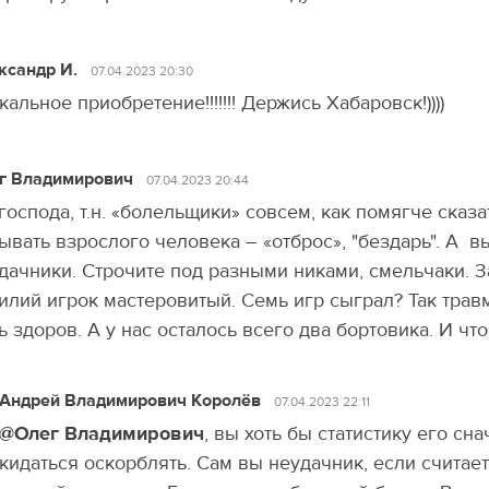
ксандр И.
07.04.2023 20:30
кальное приобретение!!!!!!! Держись Хабаровск!))))
г Владимирович
07.04.2023 20:44
господа, т.н. «болельщики» совсем, как помягче сказа
ывать взрослого человека – «отброс», "бездарь". A в
дачники. Строчите под разными никами, смельчаки. З
илий игрок мастеровитый. Семь игр сыграл? Так травм
ь здоров. А у нас осталось всего два бортовика. И чт
Андрей Владимирович Королёв
07.04.2023 22:11
@Олег Владимирович
, вы хоть бы статистику его с
кидаться оскорблять. Сам вы неудачник, если счита