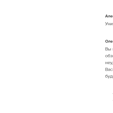
Але
Уни
Оле
Вы 
обз
неу
Вас
буд