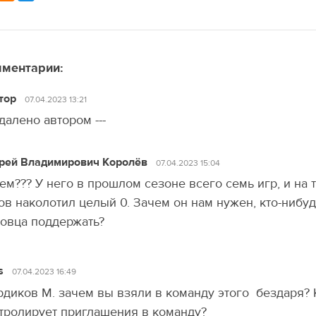
ментарии:
тор
07.04.2023 13:21
 удалено автором ---
рей Владимирович Королёв
07.04.2023 15:04
ем??? У него в прошлом сезоне всего семь игр, и на 
ов наколотил целый 0. Зачем он нам нужен, кто-нибу
овца поддержать?
s
07.04.2023 16:49
диков М. зачем вы взяли в команду этого бездаря?
тролирует приглашения в команду?