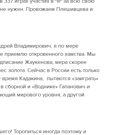
 337 играх участия в ЧР за всю свою
м не нужен. Провожаем Плешивцева и
дрей Владимирович, я по мере
не приемлю откровенного хамства. Мы
подписание Жаукенова, мера скорее
ес золота. Сейчас в России есть только
ое время Кадакина, пытаются «заиграть»
и в сборной и «Воднике» Гапанович и
дающий мирового уровня, а другой
шего! Торопиться иногда поэтому и