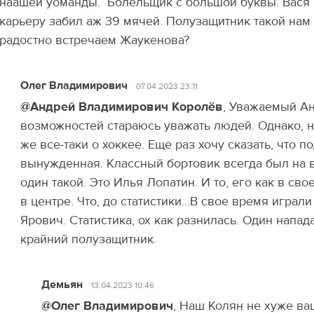
наашей уоманды. Болельщик с большой буквы. Вася в
карьеру забил аж 39 мячей. Полузащитник такой на
радостно встречаем Жаукенова?
Олег Владимирович
07.04.2023 23:11
@Андрей Владимирович Королёв
, Уважаемый Ан
возможностей стараюсь уважать людей. Однако, 
же все-таки о хоккее. Еще раз хочу сказать, что 
вынужденная. Классный бортовик всегда был на в
один такой. Это Илья Лопатин. И то, его как в св
в центре. Что, до статистики…В свое время играл
Ярович. Статистика, ох как разнилась. Один напа
крайний полузащитник.
Демьян
13.04.2023 10:46
@Олег Владимирович
, Наш Колян не хуже ва