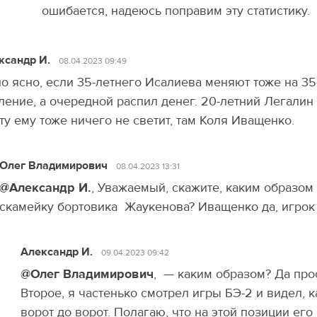
ошибается, надеюсь поправим эту статистику.
ксандр И.
08.04.2023 09:49
о ясно, если 35-летнего Исалиева меняют тоже на 35
ление, а очередной распил денег. 20-летний Легалин
ту ему тоже ничего не светит, там Коля Иващенко.
Олег Владимирович
08.04.2023 13:31
@Александр И.
, Уважаемый, скажите, каким образом 
скамейку бортовика Жаукенова? Иващенко да, игрок 
Александр И.
09.04.2023 09:42
@Олег Владимирович
, — каким образом? Да про
Второе, я частенько смотрел игры БЭ-2 и видел, к
ворот до ворот. Полагаю, что на этой позиции его