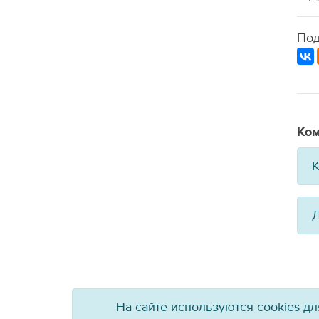
Под
Ком
К
Д
На сайте используются cookies д