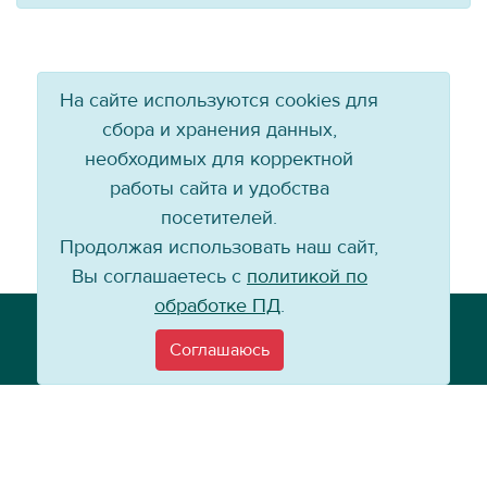
На сайте используются cookies для
сбора и хранения данных,
необходимых для корректной
работы сайта и удобства
посетителей.
Продолжая использовать наш сайт,
Вы соглашаетесь с
политикой по
обработке ПД
.
Телефон: +7 (3952) 79-57-90
Email:
info@baikal-energy.ru
Соглашаюсь
©
Хоккейный клуб «Байкал-Энергия», 2004–
2026
Перепечатка, повторное воспроизведение материалов сайта в каком