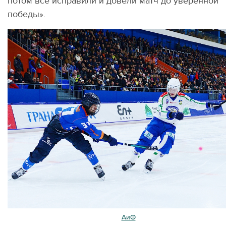
потом все исправили и довели матч до уверенной
победы».
Фото:
АиФ
/ Анна Попова