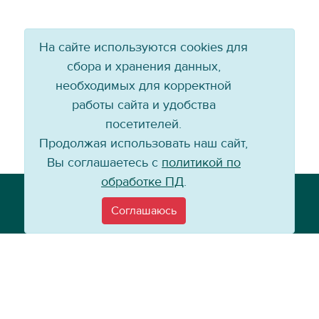
На сайте используются cookies для
сбора и хранения данных,
необходимых для корректной
работы сайта и удобства
посетителей.
Продолжая использовать наш сайт,
Вы соглашаетесь с
политикой по
обработке ПД
.
Телефон: +7 (3952) 79-57-90
Email:
info@baikal-energy.ru
Соглашаюсь
©
Хоккейный клуб «Байкал-Энергия», 2004–
2026
Перепечатка, повторное воспроизведение материалов сайта в каком
бы то ни было виде без ссылки на официальный сайт ХК «Байкал-
Энергия» не допускается.