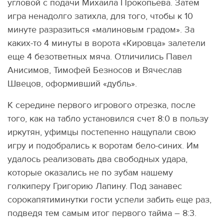
угловой с подачи Михаила Прокопьева. Затем
игра ненадолго затихла, для того, чтобы к 10
минуте разразиться «малиновым градом». За
каких-то 4 минуты в ворота «Кировца» залетели
еще 4 безответных мяча. Отличились Павел
Анисимов, Тимофей Безносов и Вячеслав
Швецов, оформивший «дубль».
К середине первого игрового отрезка, после
того, как на табло установился счет 8:0 в пользу
иркутян, уфимцы постепенно нащупали свою
игру и подобрались к воротам бело-синих. Им
удалось реализовать два свободных удара,
которые оказались не по зубам нашему
голкиперу Григорию Лапину. Под занавес
сорокапятиминутки гости успели забить еще раз,
подведя тем самым итог первого тайма – 8:3.