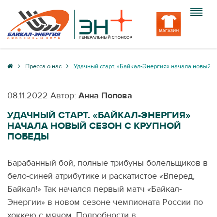
Клуб
Пресса о нас
Удачный старт. «Байкал-Энергия» начала новый с
Команда
08.11.2022
Автор:
Анна Попова
Болельщику
УДАЧНЫЙ СТАРТ. «БАЙКАЛ-ЭНЕРГИЯ»
НАЧАЛА НОВЫЙ СЕЗОН С КРУПНОЙ
Медиа
ПОБЕДЫ
Вход
Барабанный бой, полные трибуны болельщиков в
бело-синей атрибутике и раскатистое «Вперед,
Байкал!» Так начался первый матч «Байкал-
Энергии» в новом сезоне чемпионата России по
хоккею с мячом. Подробности в