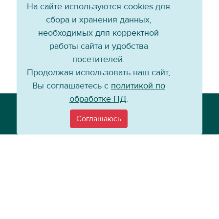
На сайте используются cookies для
сбора и хранения данных,
необходимых для корректной
работы сайта и удобства
посетителей.
Продолжая использовать наш сайт,
Вы соглашаетесь с
политикой по
обработке ПД
.
Телефон: +7 (3952) 79-57-90
Email:
info@baikal-energy.ru
Соглашаюсь
©
Хоккейный клуб «Байкал-Энергия», 2004–
2026
Перепечатка, повторное воспроизведение материалов сайта в каком
бы то ни было виде без ссылки на официальный сайт ХК «Байкал-
Энергия» не допускается.
Политика по работе с персональными данными
Информация для
покупателей