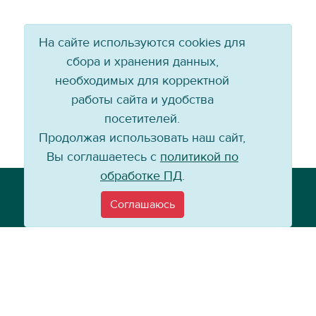
На сайте используются cookies для
сбора и хранения данных,
необходимых для корректной
работы сайта и удобства
посетителей.
Продолжая использовать наш сайт,
Вы соглашаетесь с
политикой по
обработке ПД
.
Телефон: +7 (3952) 79-57-90
Email:
info@baikal-energy.ru
Соглашаюсь
©
Хоккейный клуб «Байкал-Энергия», 2004–
2026
Перепечатка, повторное воспроизведение материалов сайта в каком
бы то ни было виде без ссылки на официальный сайт ХК «Байкал-
Энергия» не допускается.