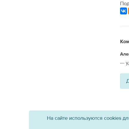
Под
Ком
Але
---
Д
На сайте используются cookies д