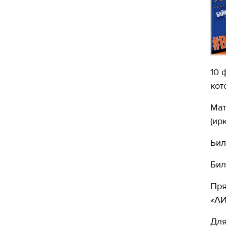
10 
кот
Мат
(ирк
Бил
Бил
Пря
«АИ
Для