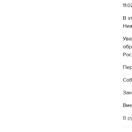
11.
В э
Ниж
Ува
обр
Рос
Пер
Соб
Зан
Вме
В р