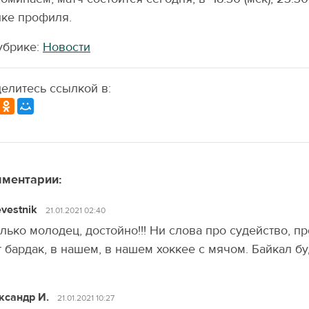
ке профиля.
убрике:
Новости
елитесь ссылкой в:
ментарии:
vestnik
21.01.2021 02:40
лько молодец, достойно!!! Ни слова про судейство, пр
т бардак, в нашем, в нашем хоккее с мячом. Байкал буд
ксандр И.
21.01.2021 10:27