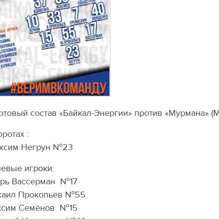
артовый состав «Байкал-Энергии» против «Мурмана» (М
оротах :
сим Негрун №2️3️
евые игроки:
рь Вассерман №1️7️
аил Прокопьев №5️5️
сим Семёнов №1️5️