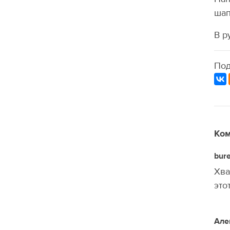
шап
В р
Под
Ком
bure
Хва
это
Але