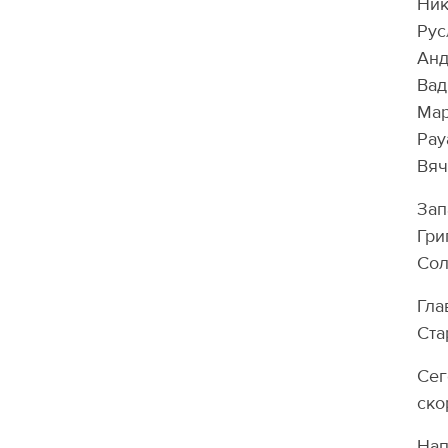
Ник
Рус
Анд
Вад
Мар
Рау
Вяч
Зап
Гри
Сол
Гла
Ста
Сег
ско
Нап