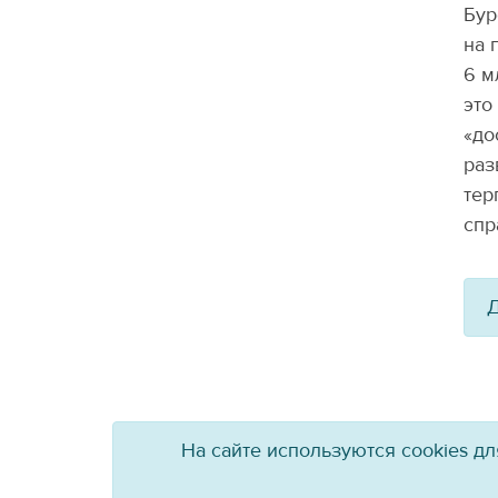
Бур
на 
6 м
это
«до
раз
тер
спр
Д
На сайте используются cookies д