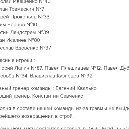
олай Иващенко №4️0️
лан Тремаскин №7️
рей Прокопьев №3️3️
им Чернов №1️0️
тин Ландстрём №3️9️
ан Исалиев №8️0️
еслав Вдовенко №3️7️
асные игроки :
горий Лапин №8️7️, Павел Плешивцев №1️2️, Павел Дубо
овьёв №3️4️, Владислав Кузнецов №9️2️
вный тренер команды : Евгений Хвалько.
рший тренер: Константин Савченко
одня в составе нашей команды из-за травмы не выйд
рейшего возвращения в строй.
оминаем, матч состоится сегодня, в 18:30 (мск), 23:30