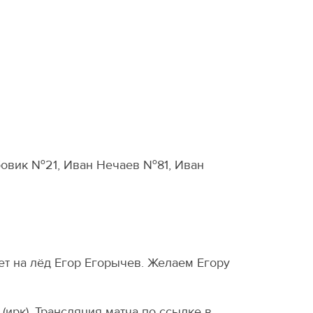
вик №2️1️, Иван Нечаев №8️1️, Иван
ет на лёд Егор Егорычев. Желаем Егору
 (ирк). Трансляция матча по ссылке в