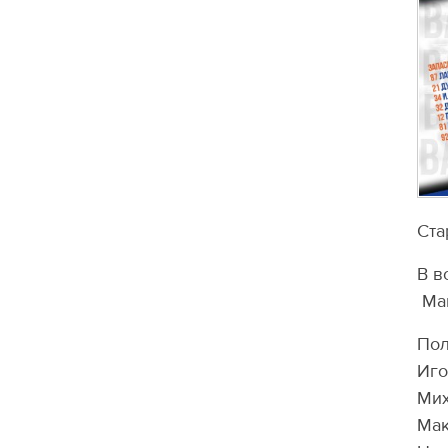
️Ст
В в
Мак
Пол
Иго
Мих
Мак