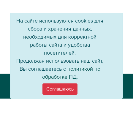
На сайте используются cookies для
сбора и хранения данных,
необходимых для корректной
работы сайта и удобства
посетителей.
Продолжая использовать наш сайт,
Вы соглашаетесь с
политикой по
обработке ПД
.
Телефон: +7 (3952) 79-57-90
Email:
info@baikal-energy.ru
Соглашаюсь
©
Хоккейный клуб «Байкал-Энергия», 2004–
2026
Перепечатка, повторное воспроизведение материалов сайта в каком
бы то ни было виде без ссылки на официальный сайт ХК «Байкал-