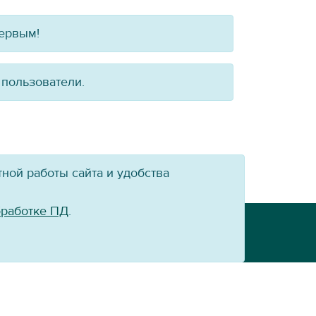
первым!
 пользователи.
ной работы сайта и удобства
бработке ПД
.
Powered by:
VT-CMF
сайт ХК «Байкал-Энергия» не допускается.
й