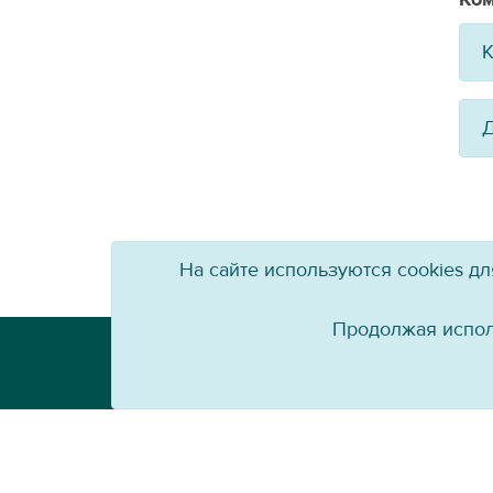
К
Д
На сайте используются cookies д
Продолжая испол
Телефон: +7 (3952) 79-57-90
Email:
info@baikal-energy.ru
Перепечатка, повторное воспроизведение 