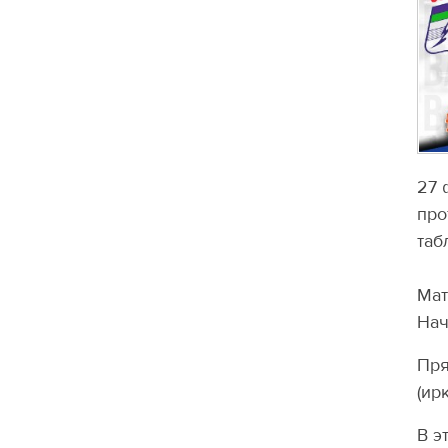
27 
про
таб
Мат
Нач
Пря
(ирк
В э