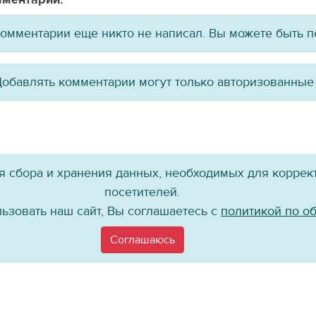
омментарии еще никто не написал. Вы можете быть 
обавлять комментарии могут только авторизованные
ля сбора и хранения данных, необходимых для коррект
посетителей.
ьзовать наш сайт, Вы соглашаетесь с
политикой по о
Присоединяйтесь к нам!
Соглашаюсь
©
Хоккейный клуб «Байкал-Энергия», 2004–
2026
материалов сайта в каком бы то ни было виде без ссылки на официальный 
Политика по работе с персональными данными
Информация для покупателе