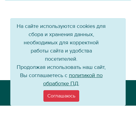
На сайте используются cookies для
сбора и хранения данных,
необходимых для корректной
работы сайта и удобства
посетителей.
Продолжая использовать наш сайт,
Вы соглашаетесь с
политикой по
обработке ПД
.
Телефон: +7 (3952) 79-57-90
Email:
info@baikal-energy.ru
Соглашаюсь
©
Хоккейный клуб «Байкал-Энергия», 2004–
2026
Перепечатка, повторное воспроизведение материалов сайта в каком
бы то ни было виде без ссылки на официальный сайт ХК «Байкал-