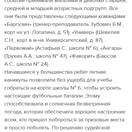
событии принимали мальчики и девочки старшей,
средней и младшей возрастных подгрупп. Все
они были представлены следующими командами:
«Баргузин» (тренер-преподаватель Зубович Б.М.,
корт на ул. Лопатина, д. 51), «Универ» (Шевелев
С.Н., корт в м-не Университетский, д. 87),
«Первомай» (Астафьев С., школа № 6), «Ангара»
(Трухин А.А., школа № 47), «Фаворит» (Баюсов
А.С., школа № 24).
Начавшиеся у большинства ребят летние
каникулы позволили без ущерба для учебы
собраться на корте школы № 6, чтобы устроить
настоящие футбольные баталии. Этому
способствовала и солнечная безветренная
погода, которая обеспечила хорошее настроение
всем, кто пришел побороться за призовые места
и просто поболеть. По решению судейской