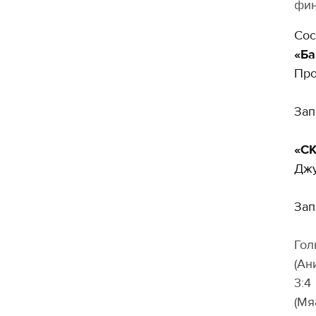
фин
Сос
«Ба
Про
Зап
«СК
Джу
Зап
Гол
(Ан
3:4
(Мя