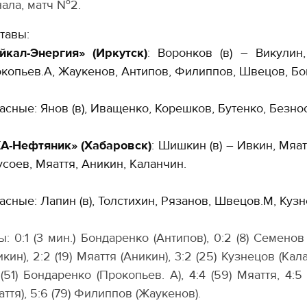
ала, матч №2.
тавы:
йкал-Энергия» (Иркутск)
: Воронков (в) – Викулин
копьев.А, Жаукенов, Антипов, Филиппов, Швецов, Б
асные: Янов (в), Иващенко, Корешков, Бутенко, Безно
А-Нефтяник» (Хабаровск)
: Шишкин (в) – Ивкин, Мяат
соев, Мяаття, Аникин, Каланчин.
асные: Лапин (в), Толстихин, Рязанов, Швецов.М, Куз
ы: 0:1 (3 мин.) Бондаренко (Антипов), 0:2 (8) Семенов 
икин), 2:2 (19) Мяаття (Аникин), 3:2 (25) Кузнецов (Ка
 (51) Бондаренко (Прокопьев. А), 4:4 (59) Мяаття, 4:5
аття), 5:6 (79) Филиппов (Жаукенов).