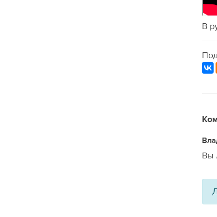
В р
Под
Ком
Вла
Вы 
Д