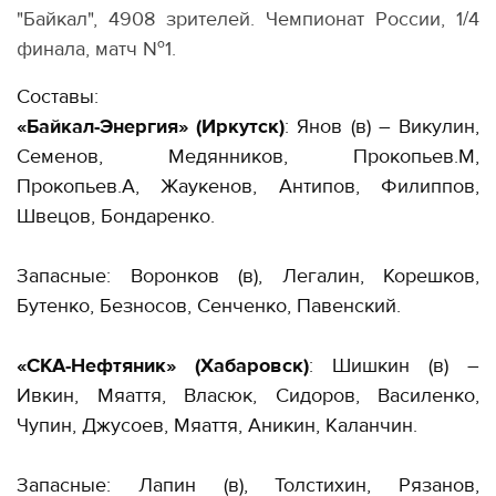
"Байкал", 4908 зрителей. Чемпионат России, 1/4
финала, матч №1.
Составы:
«Байкал-Энергия» (Иркутск)
: Янов (в) – Викулин,
Семенов, Медянников, Прокопьев.М,
Прокопьев.А, Жаукенов, Антипов, Филиппов,
Швецов, Бондаренко.
Запасные: Воронков (в), Легалин, Корешков,
Бутенко, Безносов, Сенченко, Павенский.
«СКА-Нефтяник» (Хабаровск)
: Шишкин (в) –
Ивкин, Мяаття, Власюк, Сидоров, Василенко,
Чупин, Джусоев, Мяаття, Аникин, Каланчин.
Запасные: Лапин (в), Толстихин, Рязанов,