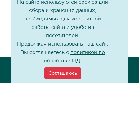
На сайте используются cookies для
сбора и хранения данных,
необходимых для корректной
работы сайта и удобства
посетителей.
Продолжая использовать наш сайт,
Вы соглашаетесь с
политикой по
обработке ПД
.
Телефон: +7 (3952) 79-57-90
Email:
info@baikal-energy.ru
Соглашаюсь
©
Хоккейный клуб «Байкал-Энергия», 2004–
2026
Перепечатка, повторное воспроизведение материалов сайта в каком
бы то ни было виде без ссылки на официальный сайт ХК «Байкал-
Энергия» не допускается.
Политика по работе с персональными данными
Информация для
покупателей